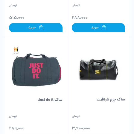
تومان
تومان
515,000
288,000
خرید
خرید
ساک چرم شرافیت
ساک Just do it
تومان
تومان
289,000
3,900,000