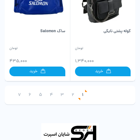
کوله پشتی نایکی
ساک Salomon
تومان
تومان
435,000
1,340,000
خرید
خرید
7
6
5
4
3
2
1