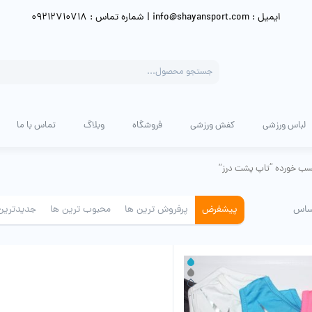
ایمیل : info@shayansport.com | شماره تماس : 09212710718
Products
search
لباس ورزشی
کفش ورزشی
فروشگاه
وبلاگ
تماس با ما
ب خورده “تاپ پشت درز”
ساس
پیشفرض
پرفروش ترین ها
محبوب ترین ها
جدیدترین