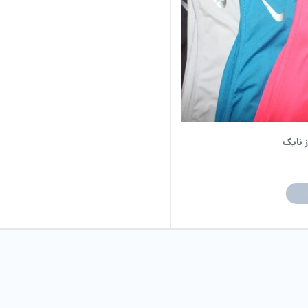
 نایک