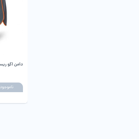
دامن اکو ریسا arcoal
ناموجود