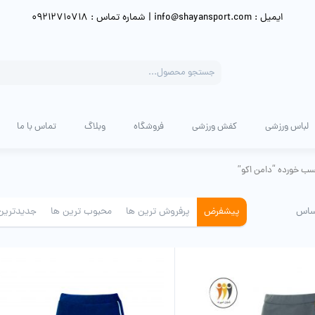
ایمیل : info@shayansport.com | شماره تماس : 09212710718
Products
search
لباس ورزشی
کفش ورزشی
فروشگاه
وبلاگ
تماس با ما
ب خورده “دامن اکو”
ساس
پیشفرض
پرفروش ترین ها
محبوب ترین ها
جدیدترین