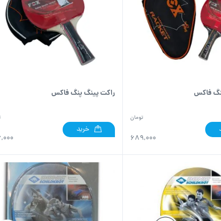
نگ فاکس
راکت پینگ پنگ فاکس
تومان
ت
خرید
,000
689,000