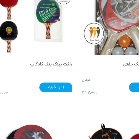
نگ جفتی
راکت پینگ پنگ گلدکاپ
تومان
ت
خرید
,000
422,000