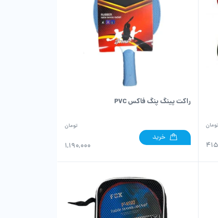
راکت پینگ پنگ فاکس PVC
ومان
تومان
خرید
415
1,190,000