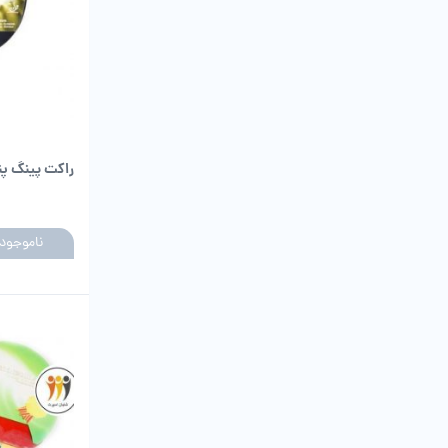
راکت پینگ پنگ دو
ناموجود