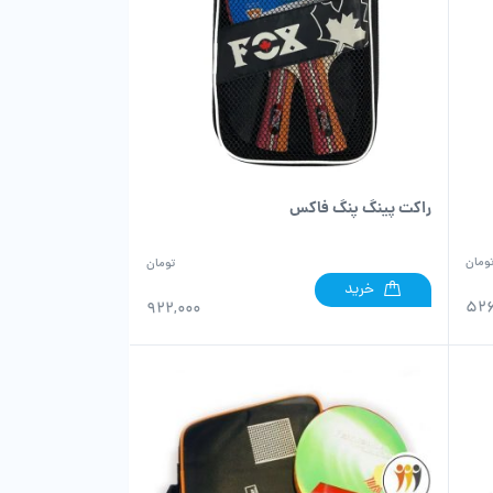
راکت پینگ پنگ فاکس
ومان
تومان
خرید
526
922,000