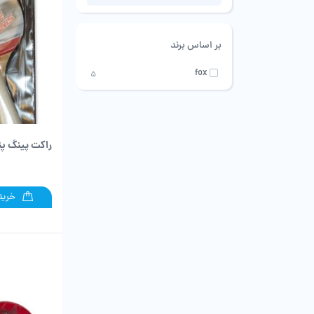
بر اساس برند
fox
5
راکت پینگ پ
خرید