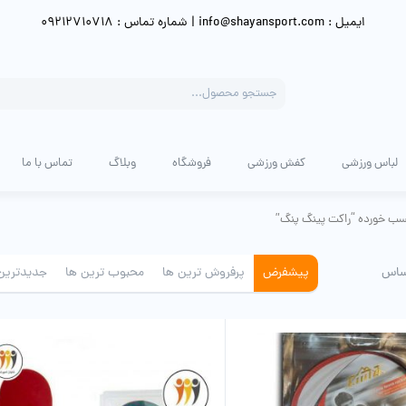
ایمیل : info@shayansport.com | شماره تماس : 09212710718
Products
search
لباس ورزشی
کفش ورزشی
فروشگاه
وبلاگ
تماس با ما
ب خورده “راکت پینگ پنگ”
ساس
پیشفرض
پرفروش ترین ها
محبوب ترین ها
جدیدترین