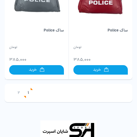
ساک Police
ساک Police
تومان
تومان
385,000
385,000
خرید
خرید
2
1