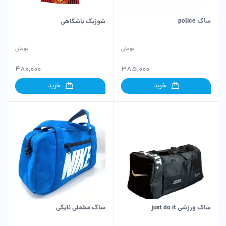
ساک police
شوزبگ باشگاهی
تومان
تومان
480,000
385,000
خرید
خرید
ساک ورزشی just do it
ساک مخملی نایکی