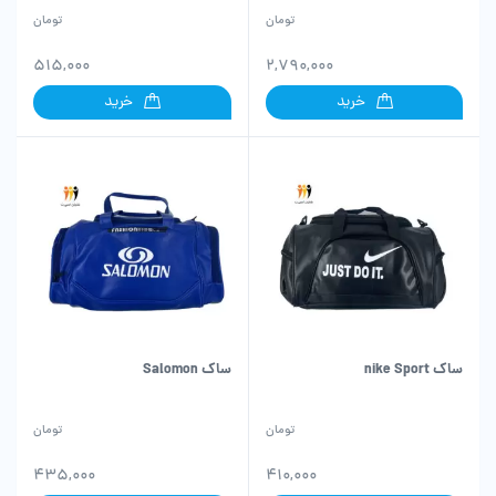
تومان
تومان
515,000
2,790,000
خرید
خرید
ساک nike Sport
ساک Salomon
تومان
تومان
435,000
410,000