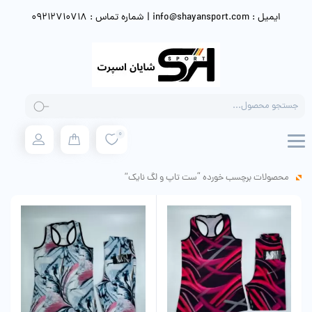
ایمیل : info@shayansport.com | شماره تماس : 09212710718
Products
search
0
محصولات برچسب خورده “ست تاپ و لگ نایک”