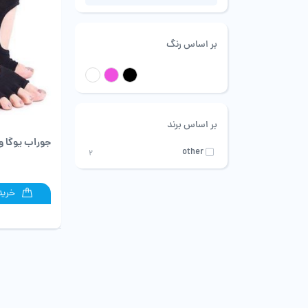
بر اساس رنگ
مشکی
صورتی
سفید
بر اساس برند
جوراب یوگا و
other
2
خرید