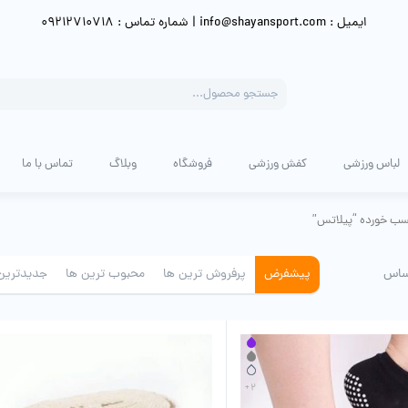
ایمیل : info@shayansport.com | شماره تماس : 09212710718
Products
search
لباس ورزشی
کفش ورزشی
فروشگاه
وبلاگ
تماس با ما
ب خورده “پیلاتس”
ساس
پیشفرض
پرفروش ترین ها
محبوب ترین ها
جدیدترین