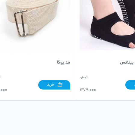
 پیلاتس
بند یوگا
تومان
ت
خرید
,000
379,000