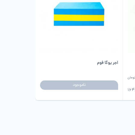
آجر یوگا فوم
ومان
ناموجود
164