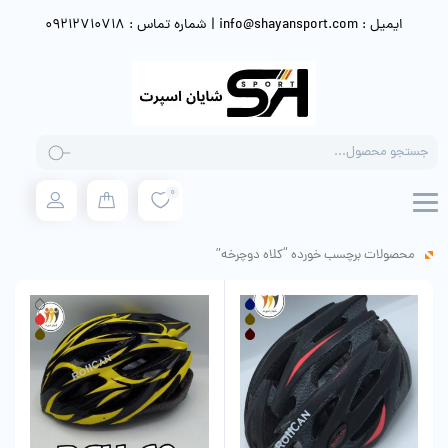
ایمیل : info@shayansport.com | شماره تماس : 09212710718
Products
search
0
محصولات برچسب خورده “کلاه دوچرخه”