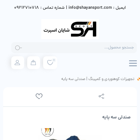
ایمیل : info@shayansport.com | شماره تماس : 09212710718
Products
search
0
تجهیزات کوهنوردی و کمپینگ
|
صندلی سه پایه
صندلی سه پایه