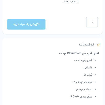
انتخاب مجدد
کفش
آدیداس
افزودن به سبد خرید
Cloudfoam
مردانه
عدد
توضیحات
کفش آدیداس Cloudfoam مردانه
کفی نرم و راحت
وارداتی
گرید A
کیفیت درجه یک
ساخت ویتنام
سایز بندی 40-45