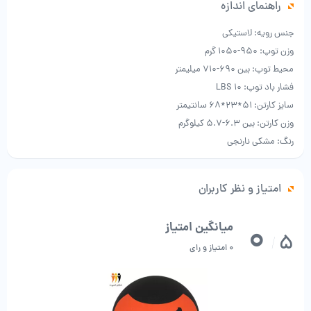
راهنمای اندازه
جنس رویه: لاستیکی
وزن توپ: 950-1050 گرم
محیط توپ: بین 690-710 میلیمتر
فشار باد توپ: 10 LBS
سایز کارتن: 51*23*68 سانتیمتر
وزن کارتن: بین 6.3-5.7 کیلوگرم
رنگ: مشکی نارنجی
امتیاز و نظر کاربران
0
میانگین امتیاز
5
/
0 امتیاز و رای