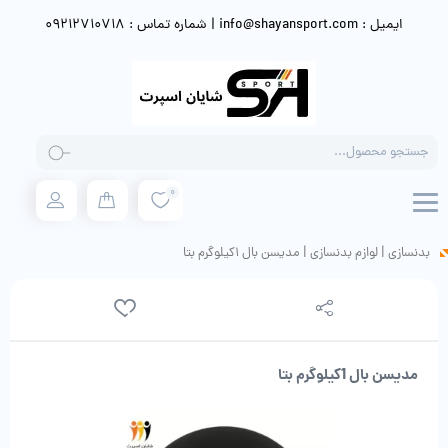
ایمیل : info@shayansport.com | شماره تماس : 09212710718
Products
search
0
بدنسازی
|
لوازم بدنسازی
|
مدیسن بال 1کیلوگرم بتا
مدیسن بال 1کیلوگرم بتا