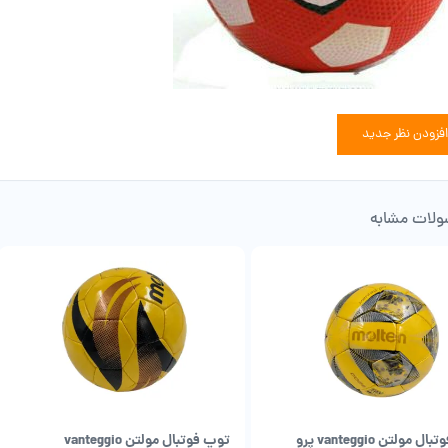
افزودن نظر جدید
لات مشابه
 مولتن vanteggio پرو
توپ فوتبال مولتن vanteggio