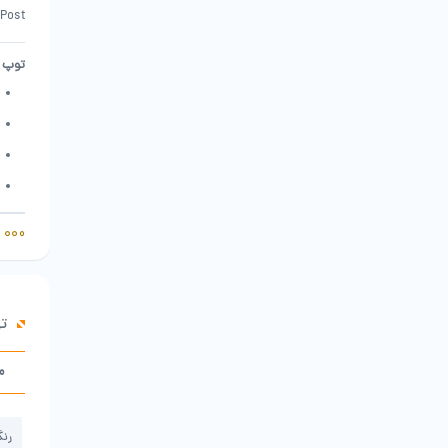
 Post
توپ 
ت
م
رن