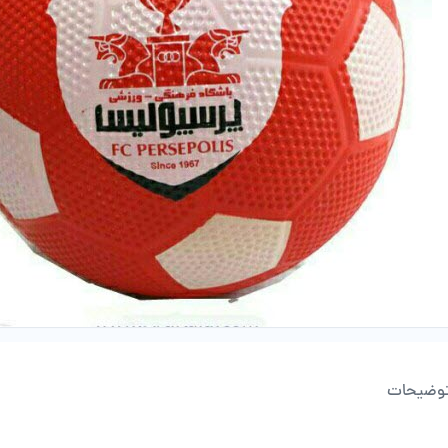
وضیحات