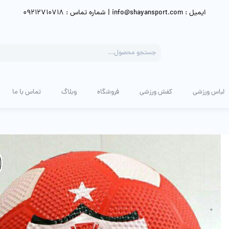
ایمیل : info@shayansport.com | شماره تماس : 09212710718
Products
search
لباس ورزشی
کفش ورزشی
فروشگاه
وبلاگ
تماس با ما