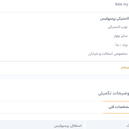
Rate my
لاستیکی پرسپولیس
توپ لاستیکی
سایز چهار
برند : بتا
مخصوص آسفالت و خیابان
چاپ پرسپولیس
بیشتر
توپ هواداری
مناسب برای همه
کیفیت درجه یک
وضیحات تکمیلی
شخصات فنی
گ
استقلال, پرسپولیس