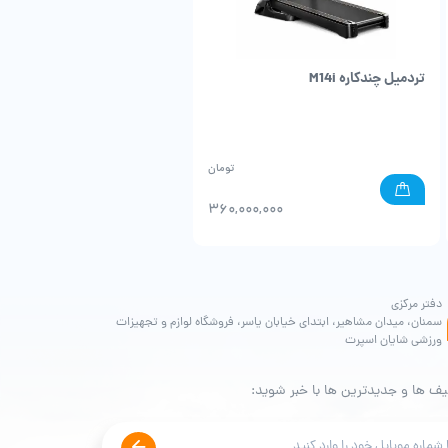
تردمیل چندکاره M14i
دوچرخه ثابت باشگاهی
تومان
0,000
360,000,000
دفتر مرکزی
سمنان، میدان مشاهیر، ابتدای خیابان یاسر، فروشگاه لوازم و تجهیزات
ورزشی شایان اسپرت
یف ها و جدیدترین ها با خبر شوید: