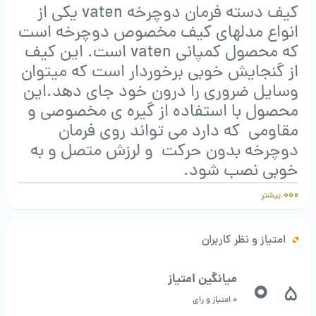
کیف دسته فرمان دوچرخه vaten یکی از
انواع مدلهای کیف مخصوص دوچرخه است
که محصول کمپانی vaten است. این کیف
از گنجایش خوبی برخوردار است که میتوان
وسایل ضروری را درون خود جای دهد.این
محصول با استفاده از گیره ی مخصوصی و
مقاومی که دارد می تواند روی فرمان
دوچرخه بدون حرکت و لرزش متصل و به
خوبی نصب شود.
بیشتر
کیف فرمان دوچرخه Vaten
قابل شستشو
امتیاز و نظر کاربران
زیپ مخصوص موبایل
به همراه کاور مخصوص باران(Rain cover)
0
میانگین امتیاز
5
/
محصول: ویتنام
0 امتیاز و رای
کیفیت درجه یک