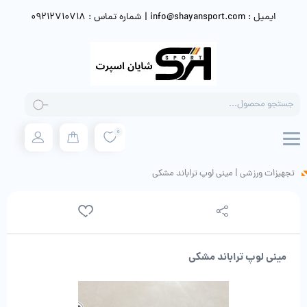
ایمیل : info@shayansport.com | شماره تماس : 09212710718
Products
search
0
تجهیزات ورزشی
|
مینی لوپ تراباند مشکی
مینی لوپ تراباند مشکی