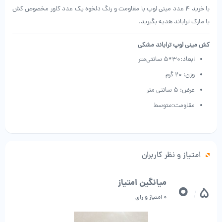
با خرید 4 عدد مینی لوپ با مقاومت و رنگ دلخوه یک عدد کاور مخصوص کش
با مارک تراباند هدیه بگیرید.
کش مینی لوپ تراباند مشکی
ابعاد:
30*5 سانتی‌متر
وزن:
20 گرم
عرض: 5 سانتی متر
مقاومت:متوسط
امتیاز و نظر کاربران
0
میانگین امتیاز
5
/
0 امتیاز و رای