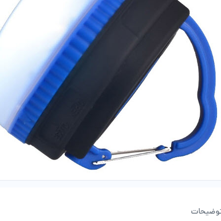
وضیحات