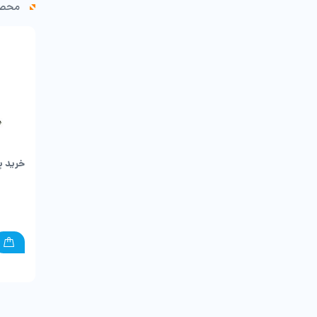
محصو
خرید پ