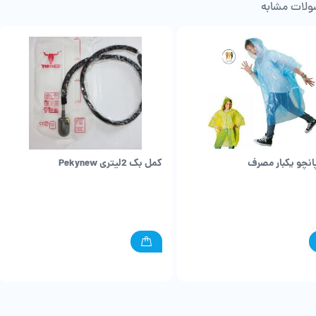
لات مشابه
انچو یکبار مصرف
کمل بک 2لیتری Pekynew