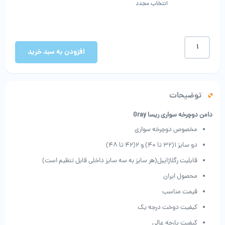
انتخاب مجدد
دامن
دوچرخه
افزودن به سبد خرید
سواری
ریسا
Gray
عدد
توضیحات
دامن دوچرخه سواری ریسا Gray
مخصوص دوچرخه سواری
دو سایز 1(32 تا 40) و 2(42 تا 48)
قابلیت رگلاژایبل(هر سایز به سه سایز داخلی قابل تنظیم است)
محصول ایران
قیمت مناسب
کیفیت دوخت درجه یک
کیفیت پارچه عالی