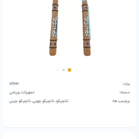
برند:
other
دسته:
تجهیزات ورزشی
برچسب ها:
نانچیکو
,
نانچیکو چوبی
,
نانچیکو چینی