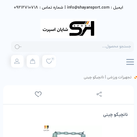
ایمیل : info@shayansport.com | شماره تماس : 09212710718
Products
search
0
تجهیزات ورزشی
|
نانچیکو چینی
نانچیکو چینی