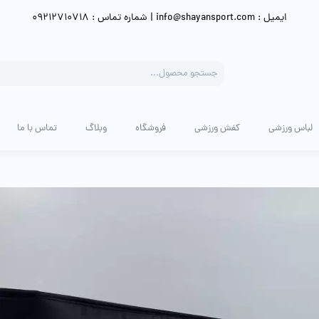
ایمیل : info@shayansport.com | شماره تماس : 09212710718
Products
search
لباس ورزشی
کفش ورزشی
فروشگاه
وبلاگ
تماس با ما