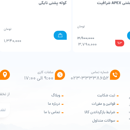
AP شرافیت
کوله پشتی نایکی
تومان
تومان
3,900,000
1,340,000
%3
3,790,000
شماره تماس
ساعات کاری
۰۲۳-۳۳۳۳۸۶۵۲
9:00 الی 17:00
از تخف
ثبت شکایت
وبلاگ
ه
قوانین و مقررات
درباره ما
ود
شرایط بازگرداندن کالا
تماس با ما
سوالات متداول