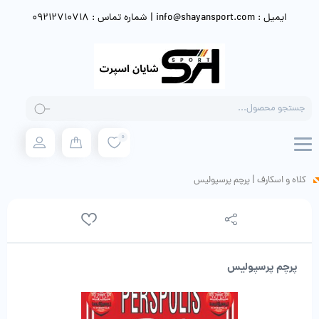
ایمیل : info@shayansport.com | شماره تماس : 09212710718
Products
search
0
کلاه و اسکارف
|
پرچم پرسپولیس
پرچم پرسپولیس