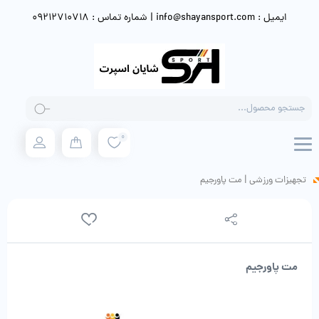
ایمیل : info@shayansport.com | شماره تماس : 09212710718
Products
search
0
تجهیزات ورزشی
|
مت پاورجیم
مت پاورجیم