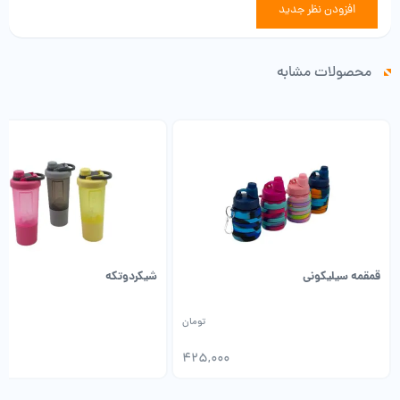
افزودن نظر جدید
محصولات مشابه
قمقمه سیلیکونی
شیکردوتکه
تومان
0
425,000