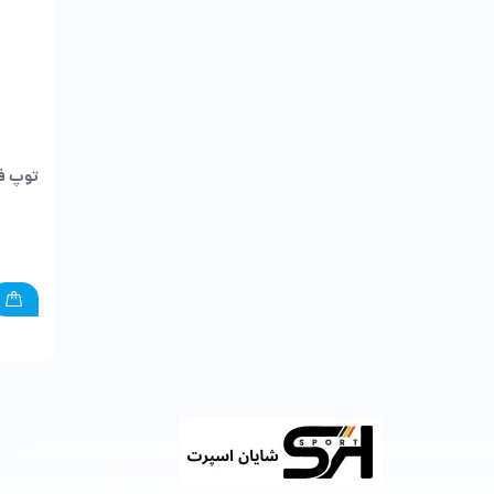
توپ فو