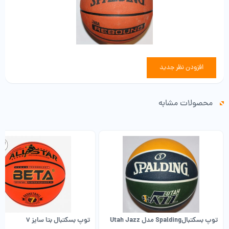
افزودن نظر جدید
محصولات مشابه
توپ بسکتبالSpalding مدل Utah Jazz
توپ بسکتبال بتا سایز 7