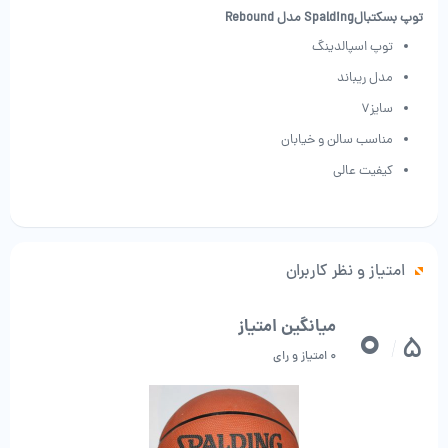
توپ بسکتبالSpalding مدل Rebound
توپ اسپالدینگ
مدل ریباند
سایز7
مناسب سالن و خیابان
کیفیت عالی
امتیاز و نظر کاربران
0
میانگین امتیاز
5
/
0 امتیاز و رای