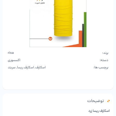
برند:
risa
دسته:
اکسسوری
برچسب ها:
اسکارف
,
اسکارف ریسا
,
سربند
توضیحات
اسکارف ریسا زرد