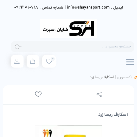
ایمیل : info@shayansport.com | شماره تماس : 09212710718
Products
search
0
اکسسوری
|
اسکارف ریسا زرد
اسکارف ریسا زرد