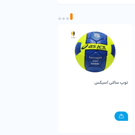
توپ سالنی آسیکس
توپ سالنی مولتن اورجینال