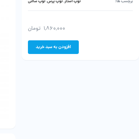
برچسب ها:
توپ استار
,
توپ پرس
,
توپ سالنی
1,860,000
تومان
افزودن به سبد خرید