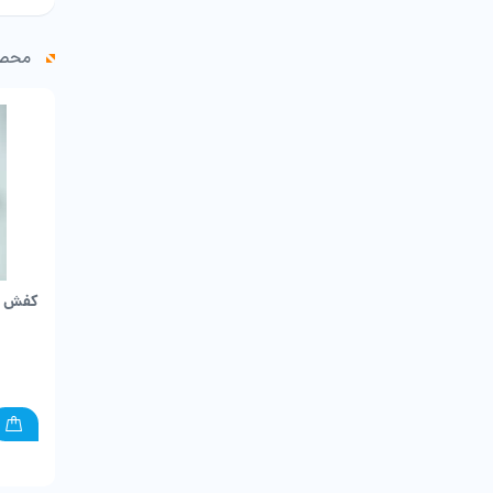
محصو
کفش ف