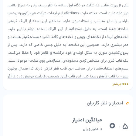
یکی از ورزش‌هایی که شاید در نگاه اول ساده به نظر برسد، ولی به تمرکز بالایی
نیاز دارد دارت است. تخته دارت «Striker» از تولیدات شرکت «یونیکورن» بوده و
طراحی و سایز مناسب و استانداردی دارد. صفحه‌ی این تخته از الیاف گیاهی
ساخته شده است. به دلیل استفاده از این الیاف، تخته دوام بالایی دارد.
تخته‌های الیاف از تخته‌های چوبی و تخته‌های کاغذ فشرده مستحکم‌تر هستند و
عمر بیشتری دارند. همچنین این تخته‌ها به دلیل جنس خاصی که دارند، پس از
بیرون‌کشیدن سوزن به شکل اولیه‌ی خود برگشته و ظاهر خود را حفظ می‌کنند.
یک قاب فلزی برای مشخص‌کردن محدوده‌ی امتیاز‌دهی روی صفحه موجود است.
سیم‌های استفاده‌شده برای ساخت این قاب قطر نازکی دارند تا احتمال برخورد
سوزن با ‌قاب کاهش پیدا کند. این قاب فلزی همچنین قابلیت چرخش دارد تا اگر
بیشتر
قسمتی از صفحه حالت اولیه خود را از دست داد، بتوان براساس نیاز، محدوده‌ی
امتیاز را دوباره از نو مشخص کنید. در بسته‌بندی این محصول پیچ‌هایی وجود
دارند تا تخته را راحت‌تر نصب کنید. یک راهنمای نصب بر پشت جعبه چاپ شده
امتیاز و نظر کاربران
که براساس آن، باید این تخته را به صورتی نصب کرد که مرکز آن در ارتفاع 173
سانتی‌متری از سطح زمین قرار بگیرد. فاصله‌ای که باید هنگام پرتاب سوزن‌ها با
0
میانگین امتیاز
5
این تخته داشت 237 سانتی‌متر بوده که شعاع پرتاب استانداردی است. شرکت
/
0 امتیاز و رای
انگلیسی یونیکورن توسط فرانک لووی در سال 1937 تاسیس شد و به صورت