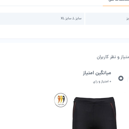
ز
سایز L, سایز XL
تیاز و نظر کاربران
0
میانگین امتیاز
/
0 امتیاز و رای