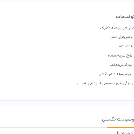
وضیحات
ورزشی مردانه تکنیک
جنس:پلی استر
قد:کوتاه
طرح پارچه:ساده
فرم لباس:جذب
نحوه بسته شدن:کشی
ویژگی های تخصصی:فرم دهی به بدن
وضیحات تکمیلی
شخصات فنی