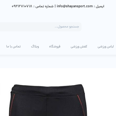
ایمیل : info@shayansport.com | شماره تماس : 09212710718
Products
search
لباس ورزشی
کفش ورزشی
فروشگاه
وبلاگ
تماس با ما