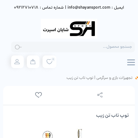
ایمیل : info@shayansport.com | شماره تماس : 09212710718
Products
search
0
تجهیزات بازی و سرگرمی
|
توپ تاب تن زیب
توپ تاب تن زیب