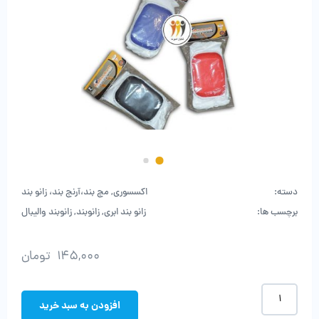
دسته:
اکسسوری
,
مچ بند،آرنج بند، زانو بند
برچسب ها:
زانو بند ابری
,
زانوبند
,
زانوبند والیبال
145,000
تومان
زانوبند
ایرانی
افزودن به سبد خرید