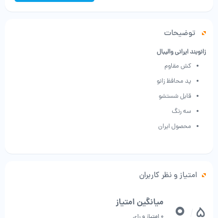
والیبال
عدد
توضیحات
زانوبند ایرانی والیبال
کش مقاوم
پد محافظ زانو
قابل شستشو
سه رنگ
محصول ایران
امتیاز و نظر کاربران
0
میانگین امتیاز
5
/
0 امتیاز و رای