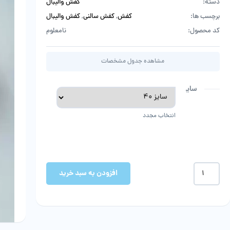
دسته:
کفش والیبال
برچسب ها:
کفش
,
کفش سالنی
,
کفش والیبال
کد محصول:
نامعلوم
مشاهده جدول مشخصات
سایز
انتخاب مجدد
کفش
افزودن به سبد خرید
والیبال
اسیکس
عدد