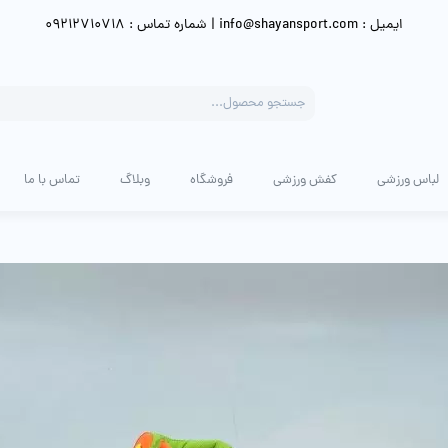
ایمیل : info@shayansport.com | شماره تماس : 09212710718
Products
search
لباس ورزشی
کفش ورزشی
فروشگاه
وبلاگ
تماس با ما