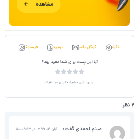
تلگرام
گوگل پلاس
توييتر
فیسبوک
آیا این پست برای شما مفید بود؟
اولین نفری باشید که رای میدهید.
2 نظر
میثم احمدی
گفت:
آبان 14, 1399 در 9:13 ب.ظ