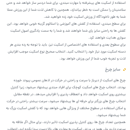
استفاده از اسکیت های پیشرفته با مهارت مبتدی، برای شما دردسر ساز خواهد شد و حتی
سلامتیتان را ممکن است به خطر بیاندازد، همچنین با کاهش لذت شما از این ورزش عملا
شما به طور ناخودآگاه از ورزش اسکیت خود زده خواهید شد.
برای سطح مبتدی، استفاده از کفش های آموزشی یا اسلالوم گزینه خوبی خواهد بود، این
کفش ها به راحتی سایز پای شما خواهند شد و شما را به سمت یادگیری اصول اسکیت
سواری هدایت خواهند کرد.
برای سطوح بعدی و استفاده های اختصاصی از اسکیت نیز، باید با توجه به رده بندی هر
دسته اسکیت مورد نیاز خود را انتخاب کنید. انتخاب صحیح نوع اسکیت موجب افزایش
لذت و تجربه خوب شما از این ورزش خواهد بود.
سایز چرخ
چرخ های اسکیت از دیرباز با سرعت و راحتی در حرکت در اذهان عمومی پیوند خورده
بودند. انتخاب چرخ های اسکیت کوچک برای افراد مبتدی پیشنهاد میشود، زیرا کنترل
بیشتری روی اسکیت خواهد داد و انعطاف پذیری را افزایش میدهد. در نقطه مقابل
انتخاب چرخ های بزرگتر برای حرفه ای ها پیشنهاد میشود، سرعت بیشتر، راحتی در حرکت
و امکان استفاده در سطوح مختلف از ویژگی هایی خواهد بود که با کفش اسکیت بزرگ به
شما پیشنهاد میشود.
همچنین تعداد چرخ ها، روی کنترل پذیری اسکیت تاثیر دارند، برای مثال اگر علاقه به
سرعت دارید ولی هنوز در ورزش اسکیت به مهارت های بالا دست پیدا نکرده اید، انتخاب