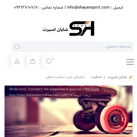
ایمیل : info@shayansport.com | شماره تماس : 09212710718
Products
search
0
شایان اسپرت
اسکیت
راهنمای خرید اسکیت خطی
نمایشگر
Media error: Format(s) not supported or source(s) not found
ویدیو
دریافت پرونده: https://www.shayansport.ir/Skate-video.mp4?_=1