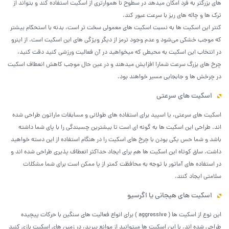
های بزرگتر به فرد امکان میدهد در سطوح نا هموارتری از اسکیت استفاده کند و بتواند از
ترک ها و چاله های ریز با سرعت عبور کند.
کنتر این اسکیت ها به نسبت اسکیت های معمولی سخت تر است، بدنه با استحکام بیشتر
که موجب خشکی می‌شود و عدم وجود ترمز از دیگر ویژگی های این اسکیت است. از اینرو
در انتخاب این اسکیت به محیطی که میخواهید در آن فعالیت ورزشی کنید دقت کنید،
چرخ های بزرگ سرعت شمارا افزایش میدهند و در عین حال موجب کاهش انعطاف اسکیت
در چرخش ها و جابجایی مسیر خواهند بود.
اسکیت های سرعتی
اسکیت های سرعتی، یا اسپید برای استفاده های طولانی و مسابقات ماراتون طراحی شده
اند. طراحی این اسکیت ها به گونه ای است تا بیشترین چسبندگی را با پای شما داشته
باشد و شما حس یکی بودن با چرخ های اسکیت را در هنگام استفاده از این دسته خواهید
داشت. ساق کوتاه این اسکیت ها هم برای ایجاد حداکثر انعطاف پذیری طراحی شده اند و
در استفاده های آماتور با توجه به محافظت کمتر از پا ممکن است برای شما مشکلات
سلامتی ایجاد کنند.
اسکیت های هیجانی یا اگرسیو
این نوع از اسکیت ها ( aggressive ) برای انواع فعالیت های سنگین با حرکات پیچیده
طراحی شده اند. با این اسکیت ها میتوانید از موانع بپرید، در زمین های اسکیت بازی کنید